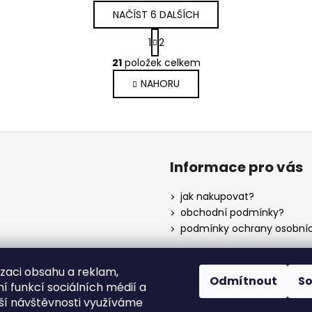
NAČÍST 6 DALŠÍCH
S
1
2
t
O
r
21
položek celkem
v
á
NAHORU
l
n
k
á
o
d
v
a
á
c
n
í
Informace pro vás
í
p
r
jak nakupovat?
v
obchodní podmínky?
k
podmínky ochrany osobníc
y
v
ý
izaci obsahu a reklam,
Odmítnout
S
p
í funkcí sociálních médií a
instagram?
i
ší návštěvnosti využíváme