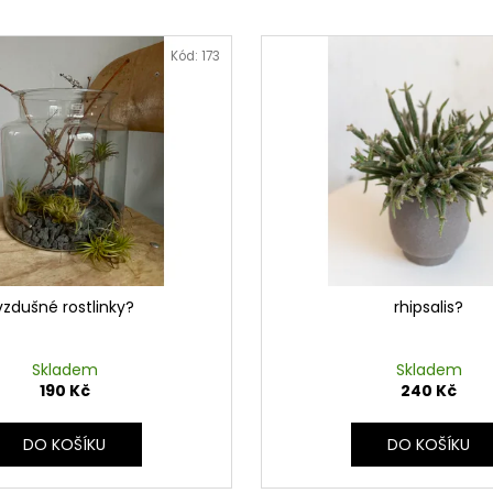
Kód:
173
vzdušné rostlinky?
rhipsalis?
Skladem
Skladem
190 Kč
240 Kč
DO KOŠÍKU
DO KOŠÍKU