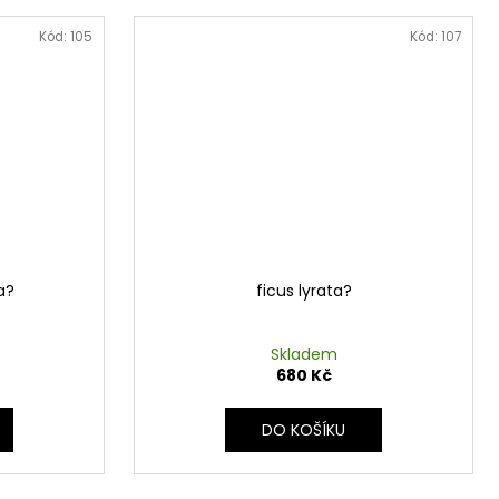
Kód:
105
Kód:
107
a?
ficus lyrata?
Skladem
680 Kč
DO KOŠÍKU