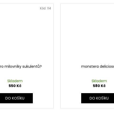
Kód:
114
ro milovníky sukulentů?
monstera delicios
Skladem
Skladem
550 Kč
580 Kč
DO KOŠÍKU
DO KOŠÍKU