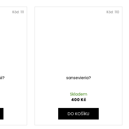
Kód:
111
Kód:
110
i?
sansevieria?
Skladem
400 Kč
DO KOŠÍKU