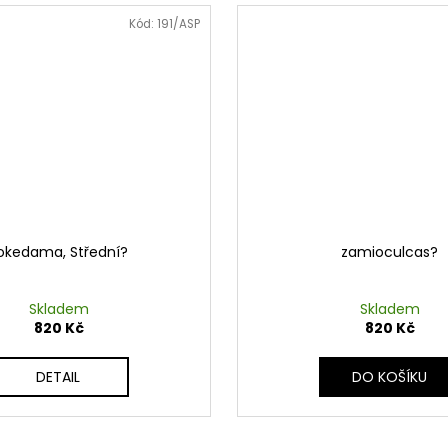
Kód:
191/ASP
okedama, Střední?
zamioculcas?
Skladem
Skladem
820 Kč
820 Kč
DETAIL
DO KOŠÍKU