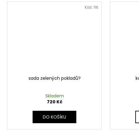
Kód:
116
sada zelených pokladů?
k
Skladem
720 Kč
DO KOŠÍKU