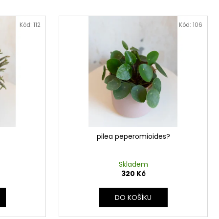
Kód:
112
Kód:
106
pilea peperomioides?
Skladem
320 Kč
DO KOŠÍKU