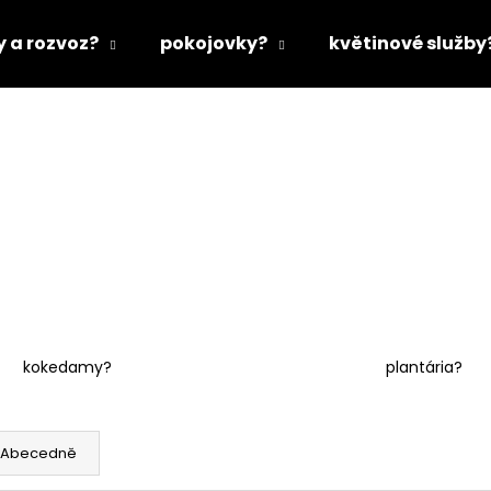
y a rozvoz?
pokojovky?
květinové služby
Co potřebujete najít?
HLEDAT
Doporučujeme
kokedamy?
plantária?
Abecedně