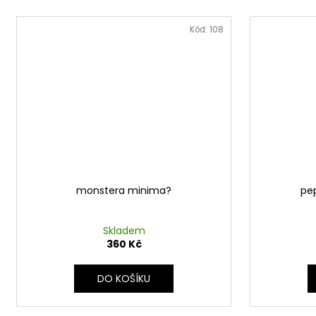
Kód:
108
monstera minima?
pep
Skladem
360 Kč
DO KOŠÍKU