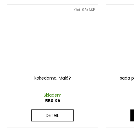
Kód:
98/ASP
kokedama, Malá?
sada p
Skladem
550 Kč
DETAIL