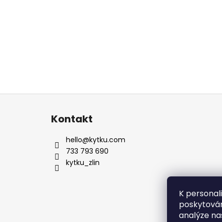
Z
á
Kontakt
p
a
hello
@
kytku.com
t
733 793 690
í
kytku_zlin
K personal
poskytován
analýze na