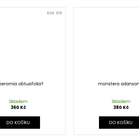
Kód:
109
eromia obtusifolia?
monstera adansoni
Skladem
Skladem
360 Kč
380 Kč
DO KOŠÍKU
DO KOŠÍKU