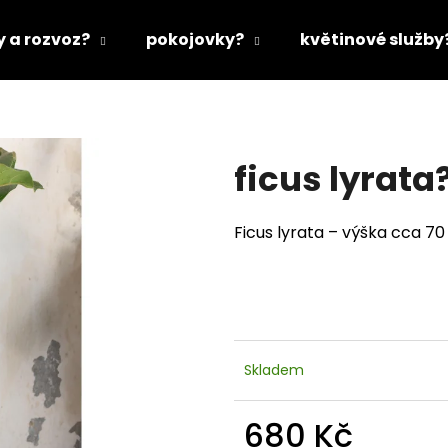
y a rozvoz?
pokojovky?
květinové služby
Co potřebujete najít?
ficus lyrata
HLEDAT
Ficus lyrata – výška cca 7
Doporučujeme
Skladem
680 Kč