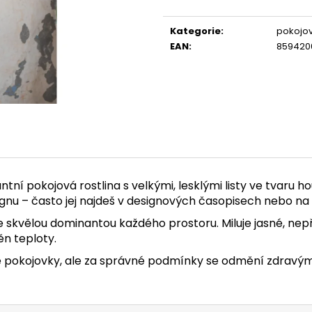
Měrná
cena:
Kategorie
:
pokojov
EAN
:
859420
egantní pokojová rostlina s velkými, lesklými listy ve tvaru
ignu – často jej najdeš v designových časopisech nebo na
e skvělou dominantou každého prostoru. Miluje jasné, nepř
ěn teploty.
jiné pokojovky, ale za správné podmínky se odmění zdravý