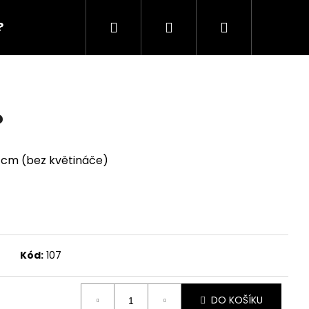
Hledat
Přihlášení
Nákupní
?
workshopy?
dárkové poukazy?
košík
?
0 cm (bez květináče)
Kód:
107
DO KOŠÍKU