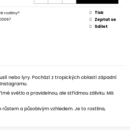
Tisk
é rostliny?
00097
Zeptat se
Sdílet
 houslí nebo lyry. Pochází z tropických oblastí západní
 Instagramu.
ímé světlo a pravidelnou, ale střídmou zálivku. Má
m růstem a působivým vzhledem. Je to rostlina,