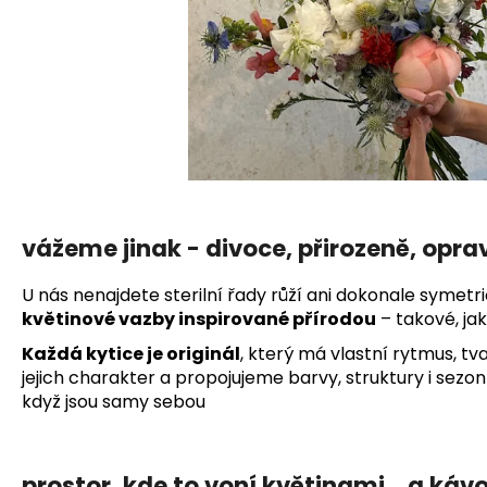
vážeme jinak - divoce, přirozeně, opr
U nás nenajdete sterilní řady růží ani dokonale symetri
květinové vazby inspirované přírodou
– takové, ja
Každá kytice je originál
, který má vlastní rytmus, tv
jejich charakter a propojujeme barvy, struktury i sezonní
když jsou samy sebou
prostor, kde to voní květinami… a káv