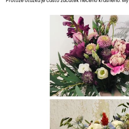
Protože otázka je často začátek něčeho krásného. My s