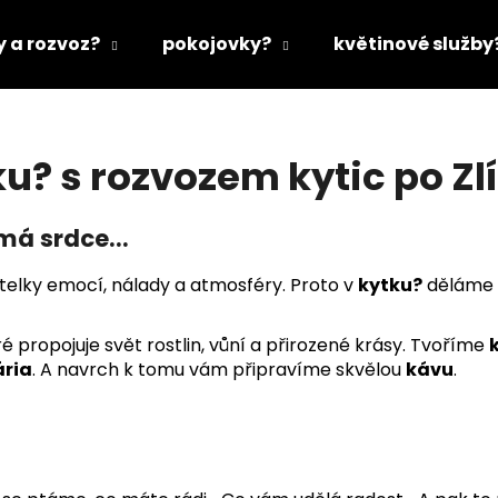
y a rozvoz?
pokojovky?
květinové služby
Co potřebujete najít?
ku? s rozvozem kytic po Z
HLEDAT
má srdce...
itelky emocí, nálady a atmosféry. Proto v
kytku?
děláme v
Doporučujeme
ré propojuje svět rostlin, vůní a přirozené krásy. Tvoříme
ária
. A navrch k tomu vám připravíme skvělou
kávu
.