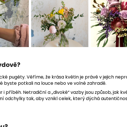
avdově?
cké pugéty. Věříme, že krása květin je právě v jejich nepr
ké byste potkali na louce nebo ve volné zahradě.
ar i příběh. Netradiční a „divoké“ vazby jsou způsob, jak
 odchylky tak, aby vznikl celek, který dýchá autentičností.
ou?