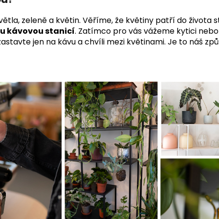
ětla, zeleně a květin. Věříme, že květiny patří do života 
ou kávovou stanicí
. Zatímco pro vás vážeme kytici
nebo 
 zastavte jen na kávu a
chvíli mezi květinami. Je to náš způ