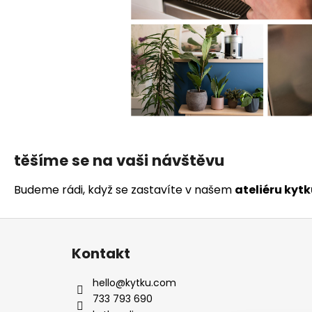
těšíme se na vaši návštěvu
Budeme rádi, když se zastavíte v našem
ateliéru kyt
Z
á
Kontakt
p
a
hello
@
kytku.com
t
733 793 690