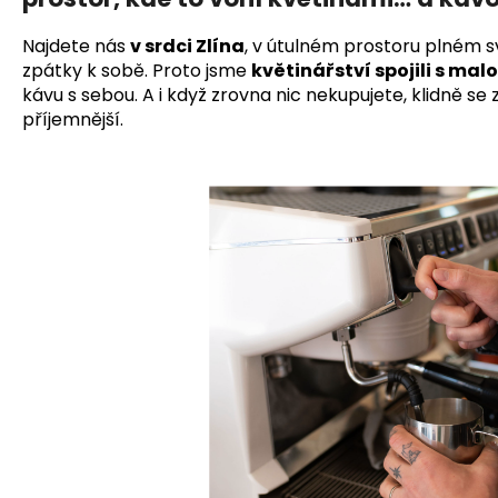
Najdete nás
v srdci Zlína
, v útulném prostoru plném sv
zpátky k sobě.
Proto jsme
květinářství spojili s mal
kávu s sebou. A i když zrovna nic nekupujete, klidně se
příjemnější.