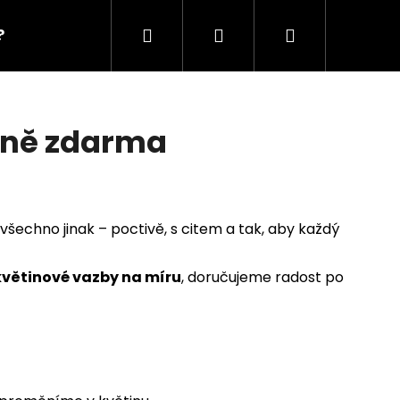
Hledat
Přihlášení
Nákupní
?
workshopy?
dárkové poukazy?
košík
líně zdarma
šechno jinak – poctivě, s citem a tak, aby každý
květinové vazby na míru
, doručujeme radost po