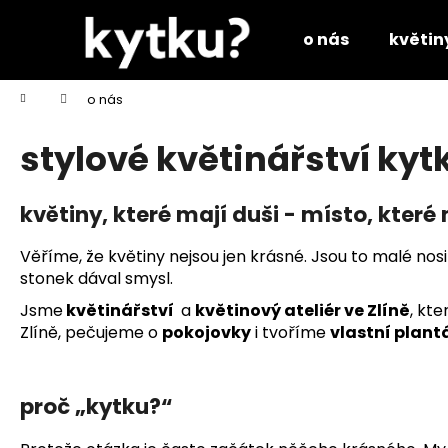
K
Přejít
na
o
o nás
květin
obsah
Zpět
Zpět
š
do
do
í
Domů
o nás
k
obchodu
obchodu
stylové květinářství kyt
květiny, které mají duši - místo, které 
Věříme, že květiny nejsou jen krásné. Jsou to malé nos
stonek dával smysl.
Jsme
květinářství
a
květinový ateliér ve Zlíně
, kte
Zlíně, pečujeme o
pokojovky
i tvoříme
vlastní plant
proč „kytku?“