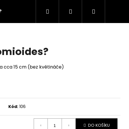
Hledat
Přihlášení
Nákupní
?
workshopy?
dárkové poukazy?
košík
omioides?
a cca 15 cm (bez květináče)
Kód:
106
DO KOŠÍKU