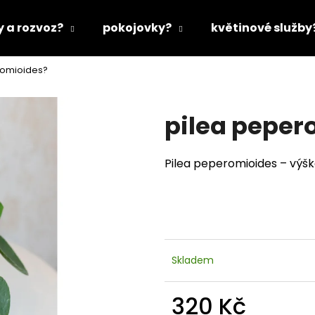
y a rozvoz?
pokojovky?
květinové služby
romioides?
Co potřebujete najít?
pilea peper
HLEDAT
Pilea peperomioides – výšk
Doporučujeme
Skladem
320 Kč