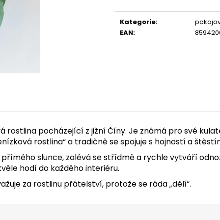
Měrná
cena:
Kategorie
:
pokojov
EAN
:
859420
rostlina pocházející z jižní Číny. Je známá pro své kulaté
nízková rostlina“ a tradičně se spojuje s hojností a štěstí
z přímého slunce, zalévá se střídmě a rychle vytváří odno
ěle hodí do každého interiéru.
ažuje za rostlinu přátelství, protože se ráda „dělí“.