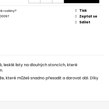
Tisk
é rostliny?
00097
Zeptat se
Sdílet
, lesklé listy na dlouhých stoncích, které
m.
že, které můžeš snadno přesadit a darovat dál. Díky