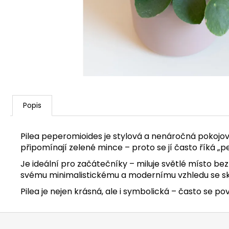
Popis
Pilea peperomioides je stylová a nenáročná pokojová 
připomínají zelené mince – proto se jí často říká „pe
Je ideální pro začátečníky – miluje světlé místo be
svému minimalistickému a modernímu vzhledu se skv
Pilea je nejen krásná, ale i symbolická – často se pov
Z