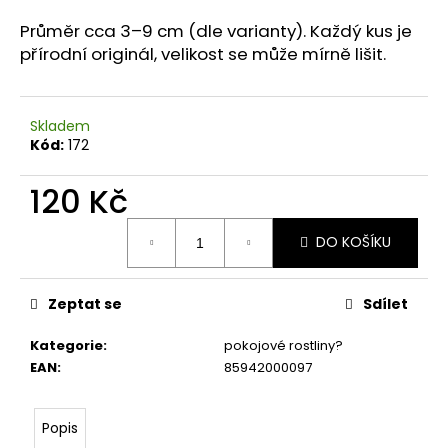
a
P
růměr cca 3–9 cm (dle varianty). Každý kus je
j
přírodní originál, velikost se může mírně lišit.
í
t
?
Skladem
Kód:
172
120 Kč
Měrná
HLEDAT
DO KOŠÍKU
cena:
Zeptat se
Sdílet
D
o
Kategorie
:
pokojové rostliny?
p
EAN
:
85942000097
o
r
u
Popis