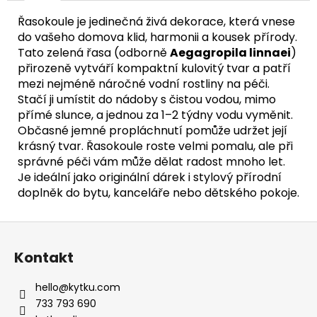
č
u
Řasokoule je jedinečná živá dekorace, která vnese
j
do vašeho domova klid, harmonii a kousek přírody.
e
Tato zelená řasa (odborně
Aegagropila linnaei
)
m
přirozeně vytváří kompaktní kulovitý tvar a patří
e
mezi nejméně náročné vodní rostliny na péči.
Stačí ji umístit do nádoby s čistou vodou, mimo
přímé slunce, a jednou za 1–2 týdny vodu vyměnit.
Občasné jemné propláchnutí pomůže udržet její
krásný tvar. Řasokoule roste velmi pomalu, ale při
správné péči vám může dělat radost mnoho let.
Je ideální jako originální dárek i stylový přírodní
doplněk do bytu, kanceláře nebo dětského pokoje.
Z
á
Kontakt
p
a
hello
@
kytku.com
t
733 793 690