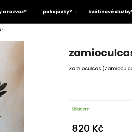
y a rozvoz?
pokojovky?
květinové služby
s?
Co potřebujete najít?
zamioculca
HLEDAT
Zamioculcas (Zamioculcas
Doporučujeme
Skladem
820 Kč