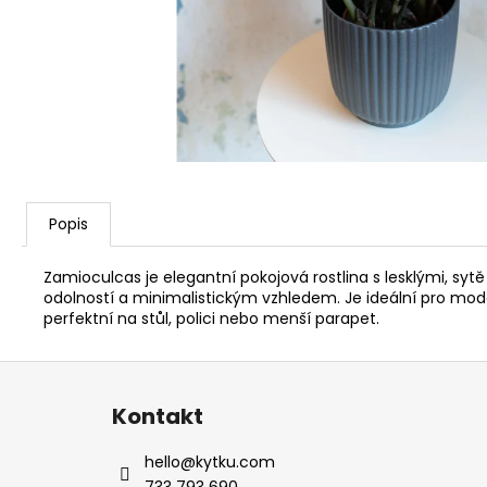
Popis
Zamioculcas je elegantní pokojová rostlina s lesklými, sytě
odolností a minimalistickým vzhledem. Je ideální pro mod
perfektní na stůl, polici nebo menší parapet.
Z
á
Kontakt
p
a
hello
@
kytku.com