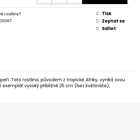
Tisk
é rostliny?
00097
Zeptat se
Sdílet
peří. Tato rostlina, původem z tropické Afriky, vyniká svou
 exemplář vysoký přibližně 25 cm (bez květináče),