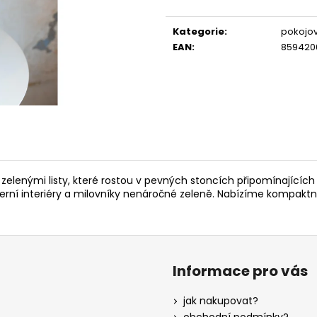
Měrná
cena:
Kategorie
:
pokojov
EAN
:
859420
 zelenými listy, které rostou v pevných stoncích připomínajících 
erní interiéry a milovníky nenáročné zeleně. Nabízíme kompaktní
Informace pro vás
jak nakupovat?