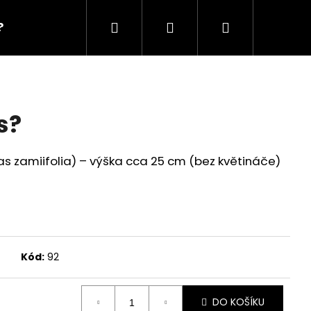
Hledat
Přihlášení
Nákupní
?
workshopy?
dárkové poukazy?
košík
s?
 zamiifolia) – výška cca 25 cm (bez květináče)
Kód:
92
DO KOŠÍKU