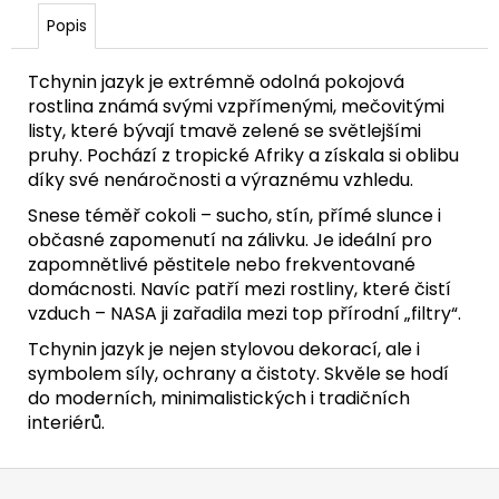
č
u
Popis
j
e
Tchynin jazyk je extrémně odolná pokojová
m
rostlina známá svými vzpřímenými, mečovitými
e
listy, které bývají tmavě zelené se světlejšími
pruhy. Pochází z tropické Afriky a získala si oblibu
díky své nenáročnosti a výraznému vzhledu.
Snese téměř cokoli – sucho, stín, přímé slunce i
občasné zapomenutí na zálivku. Je ideální pro
zapomnětlivé pěstitele nebo frekventované
domácnosti. Navíc patří mezi rostliny, které čistí
vzduch – NASA ji zařadila mezi top přírodní „filtry“.
Tchynin jazyk je nejen stylovou dekorací, ale i
symbolem síly, ochrany a čistoty. Skvěle se hodí
do moderních, minimalistických i tradičních
interiérů.
Z