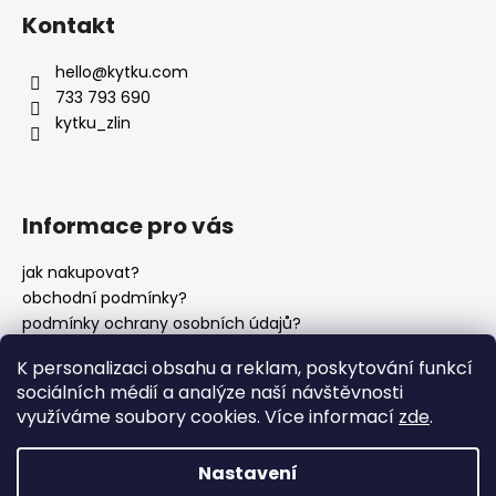
á
Kontakt
p
a
hello
@
kytku.com
t
733 793 690
í
kytku_zlin
Informace pro vás
jak nakupovat?
obchodní podmínky?
podmínky ochrany osobních údajů?
K personalizaci obsahu a reklam, poskytování funkcí
sociálních médií a analýze naší návštěvnosti
instagram?
využíváme soubory cookies. Více informací
zde
.
Nastavení
Vytvořil Shoptet