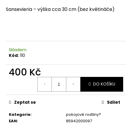
a
Sansevieria – výška cca 30 cm (bez květináče)
j
í
t
?
Skladem
Kód:
110
400 Kč
HLEDAT
Měrná
DO KOŠÍKU
cena:
D
o
Zeptat se
Sdílet
p
o
Kategorie
:
pokojové rostliny?
r
EAN
:
85942000097
u