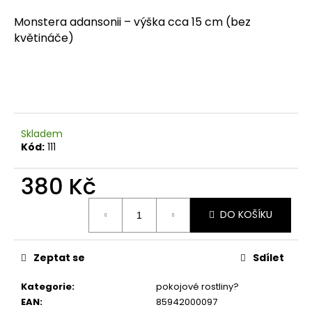
a
Monstera adansonii – výška cca 15 cm (bez
j
květináče)
í
t
?
Skladem
Kód:
111
HLEDAT
380 Kč
Měrná
DO KOŠÍKU
cena:
D
o
p
Zeptat se
Sdílet
o
r
Kategorie
:
pokojové rostliny?
u
EAN
:
85942000097