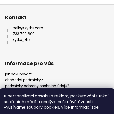
Z
á
Kontakt
p
a
hello
@
kytku.com
t
733 793 690
í
kytku_zlin
Informace pro vás
jak nakupovat?
obchodní podmínky?
podmínky ochrany osobních údajů?
K personalizaci obsahu a reklam, poskytování funkcí
sociálních médií a analýze naší návštěvnosti
instagram?
využíváme soubory cookies. Více informací
zde
.