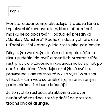
č
u
j
Popis
e
m
Monstera adansonii je okouzlující tropická liána s
e
typickými děrovanými listy, které připomínají
masku nebo opičí tvář – odtud její přezdívka
„Monkey Monstera“. Pochází z deštných pralesů
Střední a Jižní Ameriky, kde roste jako popínavka.
Díky svým výrazným listům a kompaktnějšímu
růstu je ideální do bytů a menších prostor. Může
růst převisle v závěsném květináči nebo šplhat po
opoře jako liána. Vyžaduje rozptýlené světlo,
pravidelnou, ale mírnou zálivku a vyšší vzdušnou
vlhkost – čím více se přiblížíš jejím přirozeným
podmínkám, tím bude krásnější.
Je to rychle rostoucí, atraktivní a zároveň
nenáročná rostlina, která přináší do prostoru
trochu divoké džungle.