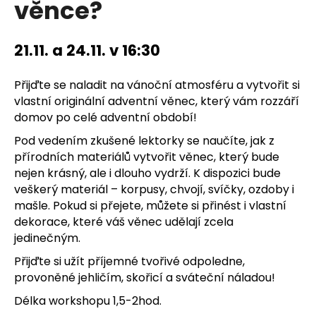
věnce?
a
j
21.11. a 24.11. v 16:30
í
t
Přijďte se naladit na vánoční atmosféru a vytvořit si
?
vlastní originální adventní věnec, který vám rozzáří
domov po celé adventní období!
Pod vedením zkušené lektorky se naučíte, jak z
přírodních materiálů vytvořit věnec, který bude
HLEDAT
nejen krásný, ale i dlouho vydrží. K dispozici bude
veškerý materiál – korpusy, chvojí, svíčky, ozdoby i
mašle. Pokud si přejete, můžete si přinést i vlastní
dekorace, které váš věnec udělají zcela
D
jedinečným.
o
p
Přijďte si užít příjemné tvořivé odpoledne,
o
provoněné jehličím, skořicí a sváteční náladou!
r
Délka workshopu 1,5-2hod.
u