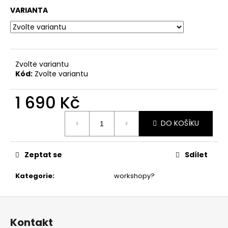
č
VARIANTA
u
j
e
m
e
Zvolte variantu
Kód:
Zvolte variantu
1 690 Kč
Měrná
DO KOŠÍKU
cena:
Zeptat se
Sdílet
Kategorie
:
workshopy?
Z
á
Kontakt