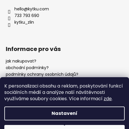
p
a
hello
@
kytku.com
t
733 793 690
í
kytku_zlin
Informace pro vás
jak nakupovat?
obchodní podmínky?
podmínky ochrany osobních údajů?
K personalizaci obsahu a reklam, poskytování funkcí
sociálních médií a analýze naší návštěvnosti
instagram?
využíváme soubory cookies. Více informací
zde
.
Nastavení
Vytvořil Shoptet
Copyright 2026
Kytku?
. Všechna práva vyhrazena.