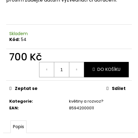
č
u
j
e
m
Skladem
e
Kód:
54
700 Kč
Měrná
DO KOŠÍKU
cena:
Zeptat se
Sdílet
Kategorie
:
květiny a rozvoz?
EAN
:
85942000011
Popis