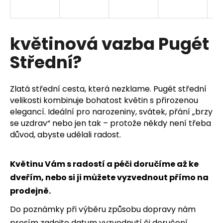
a
j
í
květinová vazba Pugét
t
Střední?
?
Zlatá střední cesta, která nezklame. Pugét střední
velikosti kombinuje bohatost květin s přirozenou
elegancí. Ideální pro narozeniny, svátek, přání „brzy
HLEDAT
se uzdrav“ nebo jen tak – protože někdy není třeba
důvod, abyste udělali radost.
D
Květinu Vám s radostí a péči doručíme až ke
o
dveřím, nebo si ji můžete vyzvednout přímo na
p
o
prodejně.
r
Do poznámky při výběru způsobu dopravy nám
u
prosím zadejte datum vyzvednutí či doručení.