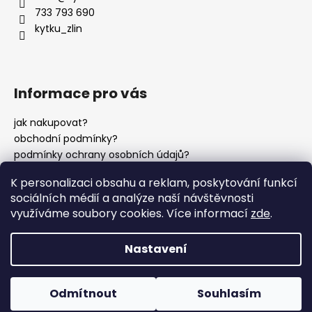
t
733 793 690
í
kytku_zlin
Informace pro vás
jak nakupovat?
obchodní podmínky?
podmínky ochrany osobních údajů?
K personalizaci obsahu a reklam, poskytování funkcí
sociálních médií a analýze naší návštěvnosti
instagram?
využíváme soubory cookies. Více informací
zde
.
Nastavení
Vytvořil Shoptet
Copyright 2026
Kytku?
. Všechna práva vyhrazena.
Odmítnout
Souhlasím
Upravit nastavení cookies