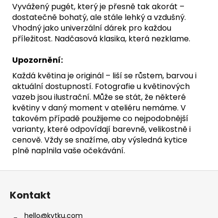
Vyvážený pugét, který je přesně tak akorát –
dostatečně bohatý, ale stále lehký a vzdušný.
Vhodný jako univerzální dárek pro každou
příležitost. Nadčasová klasika, která nezklame.
Upozornění:
Každá květina je originál – liší se růstem, barvou i
aktuální dostupností. Fotografie u květinových
vazeb jsou ilustrační. Může se stát, že některé
květiny v daný moment v ateliéru nemáme. V
takovém případě použijeme co nejpodobnější
varianty, které odpovídají barevně, velikostně i
cenově. Vždy se snažíme, aby výsledná kytice
plně naplnila vaše očekávání.
Z
á
Kontakt
p
a
hello
@
kytku.com