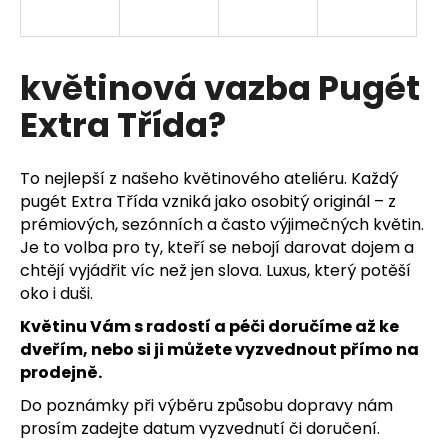
a
j
í
květinová vazba Pugét
t
Extra Třída?
?
To nejlepší z našeho květinového ateliéru. Každý
pugét Extra Třída vzniká jako osobitý originál – z
prémiových, sezónních a často výjimečných květin.
HLEDAT
Je to volba pro ty, kteří se nebojí darovat dojem a
chtějí vyjádřit víc než jen slova. Luxus, který potěší
oko i duši.
D
Květinu Vám s radostí a péči doručíme až ke
o
dveřím, nebo si ji můžete vyzvednout přímo na
p
prodejně.
o
r
Do poznámky při výběru způsobu dopravy nám
u
prosím zadejte datum vyzvednutí či doručení.