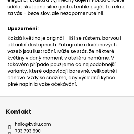
eleganci, kvalitu a výjimečný dojem. Pokud chcete
udělat skutečně silné gesto, tenhle pugét to řekne
za vás – beze slov, ale nezapomenutelně.
Upozornění:
Každá květina je originál – liší se růstem, barvou i
aktuální dostupností. Fotografie u květinových
vazeb jsou ilustrační. Může se stát, že některé
květiny v daný moment v ateliéru nemáme. V
takovém případě použijeme co nejpodobnější
varianty, které odpovídají barevně, velikostně i
cenově. Vždy se snažíme, aby výsledná kytice
plně naplnila vaše očekávání.
Z
á
Kontakt
p
a
hello
@
kytku.com
t
733 793 690