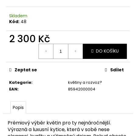
č
u
j
Skladem
e
Kód:
48
m
e
2 300 Kč
Měrná
DO KOŠÍKU
cena:
Zeptat se
Sdílet
Kategorie
:
květiny a rozvoz?
EAN
:
85942000004
Popis
Prémiový výběr květin pro ty nejnáročnější.
Výrazná a luxusní kytice, která v sobě nese