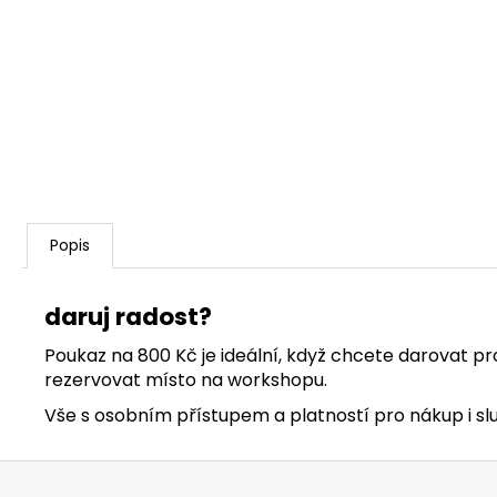
Popis
daruj radost?
Poukaz na 800 Kč je ideální, když chcete darovat pros
rezervovat místo na workshopu.
Vše s osobním přístupem a platností pro nákup i slu
Z