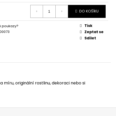
DO KOŠÍKU
Tisk
é poukazy?
00073
Zeptat se
Sdílet
 míru, originální rostlinu, dekoraci nebo si