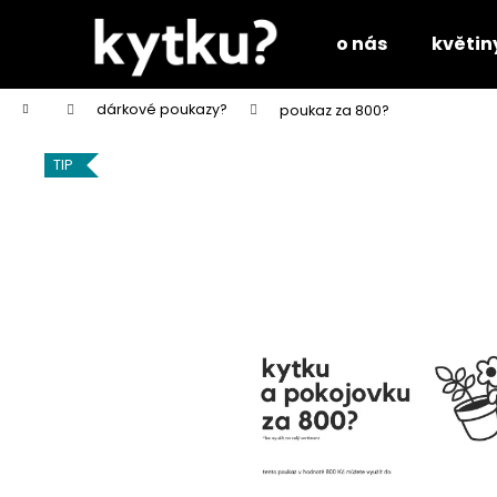
K
Přejít
na
o
o nás
květin
obsah
Zpět
Zpět
š
do
do
í
Domů
dárkové poukazy?
poukaz za 800?
k
obchodu
obchodu
TIP