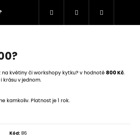
Hledat
Přihlášení
Nákupní
?
workshopy?
dárkové poukazy?
košík
00?
z na květiny či workshopy kytku? v hodnotě
800 Kč
.
i krásu v jednom.
 kamkoliv. Platnost je 1 rok.
Kód:
86