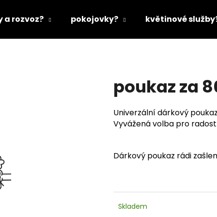
y a rozvoz?
pokojovky?
květinové služby
Co potřebujete najít?
poukaz za 8
HLEDAT
Univerzální dárkový pouka
Vyvážená volba pro radost 
Doporučujeme
Dárkový poukaz rádi zašleme
Skladem