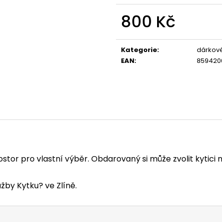
800 Kč
Měrná
cena:
Kategorie
:
dárkov
EAN
:
859420
tor pro vlastní výběr. Obdarovaný si může zvolit kytici na
žby Kytku? ve Zlíně.