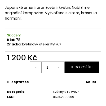
a
Japonské umění aranžování květin. Nabízíme
j
originální kompozice. Vytvořeno s citem, krásou a
í
harmonií.
t
?
Skladem
Kód:
78
Značka:
květinový ateliér Kytku?
1 200 Kč
HLEDAT
Měrná
DO KOŠÍKU
cena:
D
o
Zeptat se
Sdílet
p
o
Kategorie
:
květiny a rozvoz?
r
EAN
:
85942000059
u