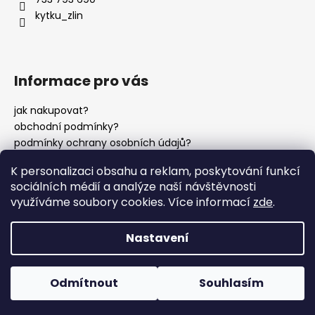
í
kytku_zlin
Informace pro vás
jak nakupovat?
obchodní podmínky?
podmínky ochrany osobních údajů?
K personalizaci obsahu a reklam, poskytování funkcí
sociálních médií a analýze naší návštěvnosti
instagram?
využíváme soubory cookies. Více informací
zde
.
Nastavení
Vytvořil Shoptet
Copyright 2026
Kytku?
. Všechna práva vyhrazena.
Odmítnout
Souhlasím
Upravit nastavení cookies