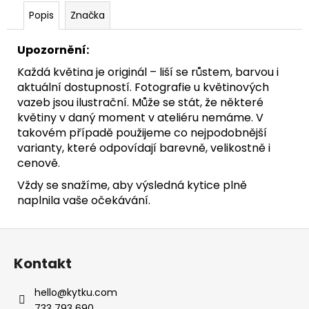
č
u
Popis
Značka
j
e
Upozornění:
m
Každá květina je originál – liší se růstem, barvou i
e
aktuální dostupností. Fotografie u květinových
vazeb jsou ilustrační. Může se stát, že některé
květiny v daný moment v ateliéru nemáme. V
takovém případě použijeme co nejpodobnější
varianty, které odpovídají barevně, velikostně i
cenově.
Vždy se snažíme, aby výsledná kytice plně
naplnila vaše očekávání.
Z
á
Kontakt
p
a
hello
@
kytku.com
t
733 793 690